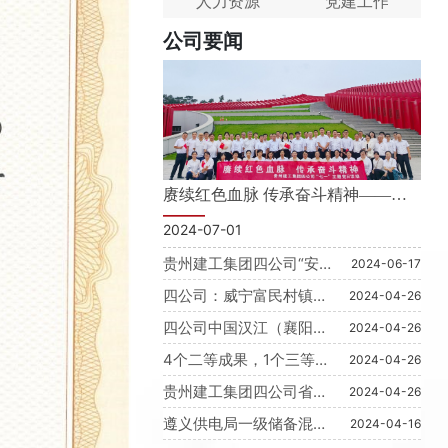
人力资源
党建工作
公司要闻
赓续红色血脉 传承奋斗精神——贵
———
州建工集团四公司组织开展“七一”主
2024-07-01
题党日活动
贵州建工集团四公司“安
2024-06-17
全生产月”活动 取得圆满
四公司：威宁富民村镇银
2024-04-26
成功
行办公大楼项目进入玻璃
四公司中国汉江（襄阳）
2024-04-26
幕墙安装阶段，预计将于
生态城一期支路工程完成
8月底竣工投用
4个二等成果，1个三等成
2024-04-26
所有施工合同内容并正式
果 ——四公司工程建设
投用
贵州建工集团四公司省外
2024-04-26
质量管理获佳绩
项目受关注
遵义供电局一级储备混合
2024-04-16
仓库项目工程进入后冲刺