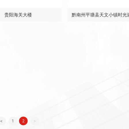
贵阳海关大楼
黔南州平塘县天文小镇时光
<
1
2
>