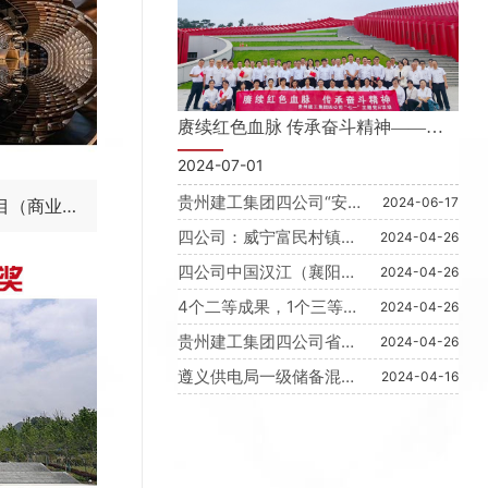
赓续红色血脉 传承奋斗精神——贵
———
州建工集团四公司组织开展“七一”主
2024-07-01
题党日活动
贵州建工集团四公司“安
2024-06-17
目（商业部
全生产月”活动 取得圆满
四公司：威宁富民村镇银
2024-04-26
成功
总承包工程
行办公大楼项目进入玻璃
四公司中国汉江（襄阳）
2024-04-26
幕墙安装阶段，预计将于
生态城一期支路工程完成
8月底竣工投用
4个二等成果，1个三等成
2024-04-26
所有施工合同内容并正式
果 ——四公司工程建设
投用
贵州建工集团四公司省外
2024-04-26
质量管理获佳绩
项目受关注
遵义供电局一级储备混合
2024-04-16
仓库项目工程进入后冲刺
阶段