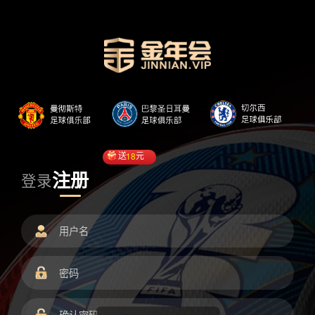
送
18
元
注册
登录